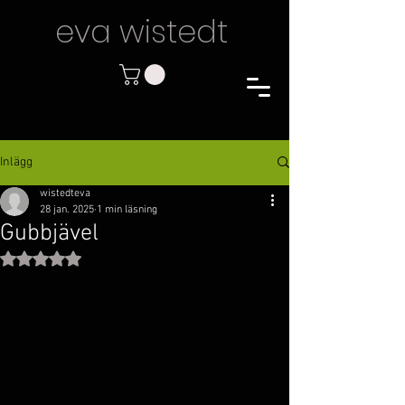
eva wiste
dt
Inlägg
wistedteva
28 jan. 2025
1 min läsning
Gubbjävel
Betygsatt till NaN av 5 stjärnor.