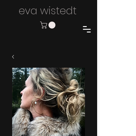
eva wiste
dt