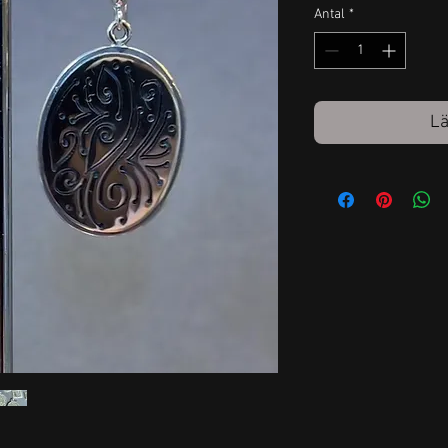
Antal
*
Lä