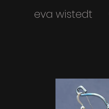
eva wiste
dt