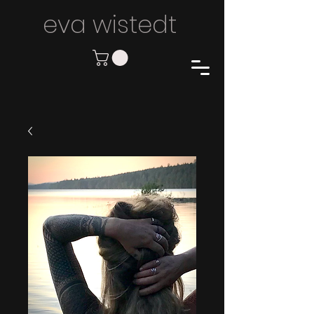
eva wiste
dt