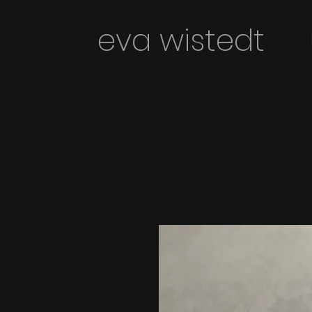
eva wiste
dt