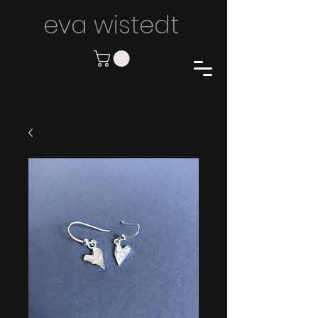
eva wiste
dt