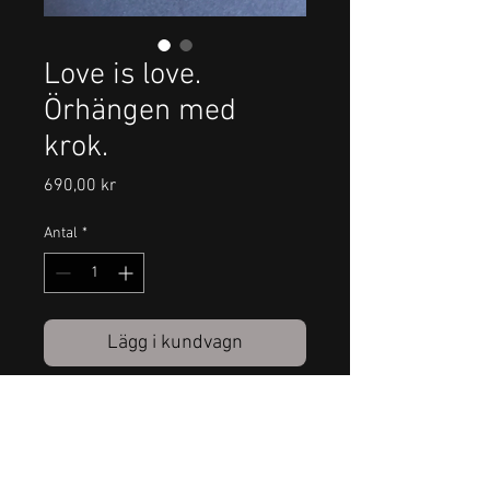
Love is love.
Örhängen med
krok.
Pris
690,00 kr
Antal
*
Lägg i kundvagn
Hjärtarna är handfilade vilket
gör att alla är unika.
Hjärtats höjd ca 15mm
Tillverkat av återvunnet silver.