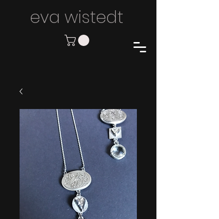
eva wiste
dt