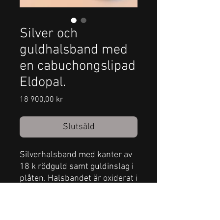
Silver och
guldhalsband med
en cabuchongslipad
Eldopal.
Pris
18 900,00 kr
Slutsåld
Silverhalsband med kanter av
18 k rödguld samt guldinslag i
plåten. Halsbandet är oxiderat i
sin helhet även den handgjorda
kedjan. Eldopalen är i en livlig
orange färg med inslag av vitt.