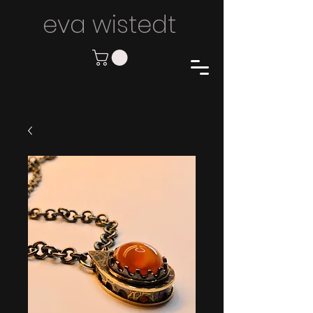
eva wiste
dt